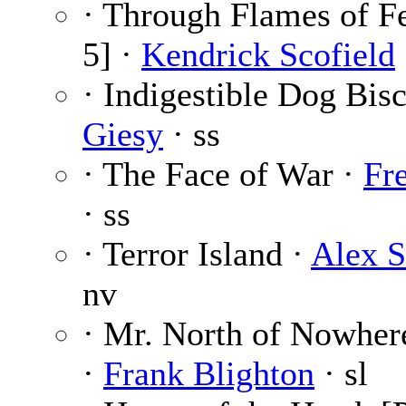
· Through Flames of Fe
5] ·
Kendrick Scofield
· Indigestible Dog Bisc
Giesy
· ss
· The Face of War ·
Fr
· ss
· Terror Island ·
Alex S
nv
· Mr. North of Nowhere
·
Frank Blighton
· sl