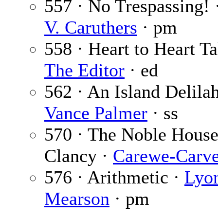
557 · No Trespassing! 
V. Caruthers
· pm
558 · Heart to Heart Ta
The Editor
· ed
562 · An Island Delilah
Vance Palmer
· ss
570 · The Noble House
Clancy ·
Carewe-Carve
576 · Arithmetic ·
Lyo
Mearson
· pm