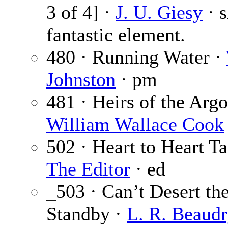
3 of 4] ·
J. U. Giesy
· s
fantastic element.
480 · Running Water ·
Johnston
· pm
481 · Heirs of the Argo
William Wallace Cook
502 · Heart to Heart Ta
The Editor
· ed
_503 · Can’t Desert th
Standby ·
L. R. Beaud