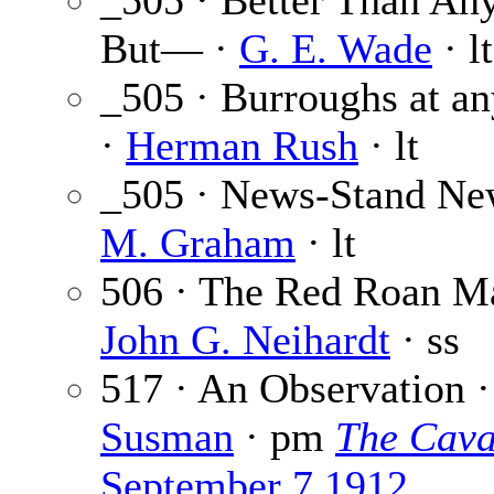
_505 · Better Than Any
But— ·
G. E. Wade
· lt
_505 · Burroughs at an
·
Herman Rush
· lt
_505 · News-Stand Ne
M. Graham
· lt
506 · The Red Roan Ma
John G. Neihardt
· ss
517 · An Observation 
Susman
· pm
The Cava
September 7 1912