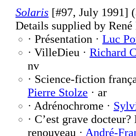
Solaris
[#97, July 1991] 
Details supplied by René
· Présentation ·
Luc Po
· VilleDieu ·
Richard C
nv
· Science-fiction frança
Pierre Stolze
· ar
· Adrénochrome ·
Sylv
· C’est grave docteur? 
renouveau ·
André-Fra