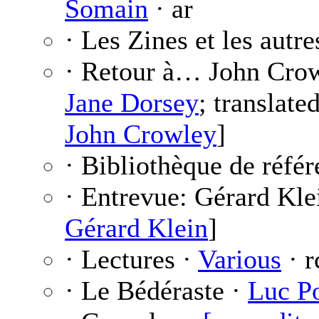
Somain
· ar
· Les Zines et les autre
· Retour à… John Cr
Jane Dorsey
; translate
John Crowley
]
· Bibliothèque de réfé
· Entrevue: Gérard Kle
Gérard Klein
]
· Lectures ·
Various
· r
· Le Bédéraste ·
Luc P