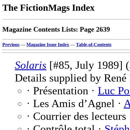
The FictionMags Index
Magazine Contents Lists: Page 2639
Previous
—
Magazine Issue Index
—
Table-of-Contents
Solaris
[#85, July 1989] 
Details supplied by René
· Présentation ·
Luc Po
· Les Amis d’Agnel ·
A
· Courrier des lecteurs
· Contrôle total ·
Stéph