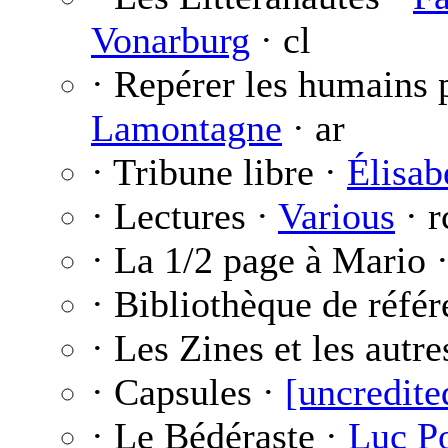
Vonarburg
· cl
· Repérer les humains 
Lamontagne
· ar
· Tribune libre ·
Élisab
· Lectures ·
Various
· r
· La 1/2 page à Mario 
· Bibliothèque de réfé
· Les Zines et les autre
· Capsules ·
[uncredite
· Le Bédéraste ·
Luc P