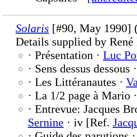
Solaris
[#90, May 1990] 
Details supplied by René
· Présentation ·
Luc Po
· Sens dessus dessous 
· Les Littéranautes ·
Va
· La 1/2 page à Mario 
· Entrevue: Jacques Br
Sernine
· iv [Ref.
Jacq
· Guide des parutions 