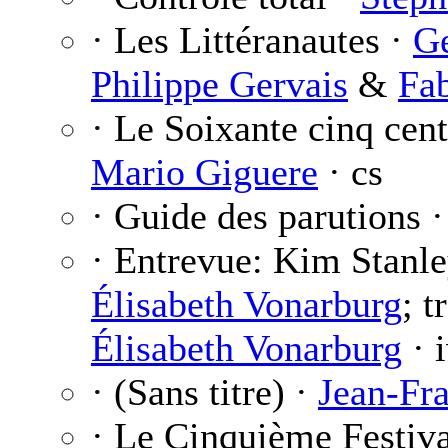
· Les Littéranautes ·
Ge
Philippe Gervais
&
Fa
· Le Soixante cinq cen
Mario Giguere
· cs
· Guide des parutions 
· Entrevue: Kim Stanl
Élisabeth Vonarburg
; t
Élisabeth Vonarburg
· 
· (Sans titre) ·
Jean-Fr
· Le Cinquième Festiva