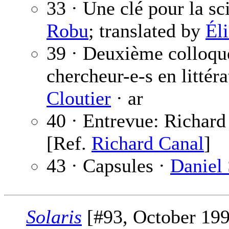
33 · Une clé pour la sc
Robu
; translated by
Él
39 · Deuxième colloque
chercheur-e-s en littér
Cloutier
· ar
40 · Entrevue: Richard
[Ref.
Richard Canal
]
43 · Capsules ·
Daniel 
Solaris
[#93, October 199