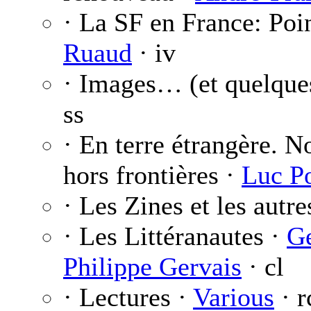
· La SF en France: Poi
Ruaud
· iv
· Images… (et quelque
ss
· En terre étrangère. N
hors frontières ·
Luc P
· Les Zines et les autre
· Les Littéranautes ·
Ge
Philippe Gervais
· cl
· Lectures ·
Various
· r