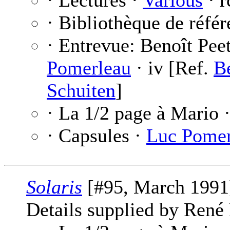
· Lectures ·
Various
· r
· Bibliothèque de réfé
· Entrevue: Benoît Pee
Pomerleau
· iv [Ref.
Be
Schuiten
]
· La 1/2 page à Mario 
· Capsules ·
Luc Pomer
Solaris
[#95, March 1991
Details supplied by René