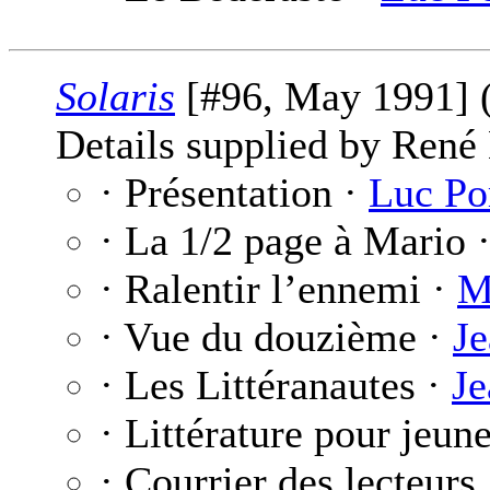
Solaris
[#96, May 1991] 
Details supplied by René
· Présentation ·
Luc Po
· La 1/2 page à Mario 
· Ralentir l’ennemi ·
M
· Vue du douzième ·
Je
· Les Littéranautes ·
Je
· Littérature pour jeun
· Courrier des lecteurs