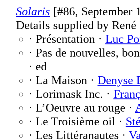
Solaris
[#86, September 1
Details supplied by René
· Présentation ·
Luc Po
· Pas de nouvelles, bo
· ed
· La Maison ·
Denyse 
· Lorimask Inc. ·
Franç
· L’Oeuvre au rouge ·
· Le Troisième oil ·
St
· Les Littéranautes ·
Va