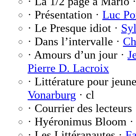
· La 1/2 page à Mario 
· Présentation ·
Luc Po
· Le Presque idiot ·
Sy
· Dans l’intervalle ·
Ch
· Amours d’un jour ·
J
Pierre D. Lacroix
· Littérature pour jeun
Vonarburg
· cl
· Courrier des lecteurs
· Hyéronimus Bloom 
· Les Littéranautes ·
F