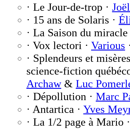
· Le Jour-de-trop ·
Joë
· 15 ans de Solaris ·
Él
· La Saison du miracle
· Vox lectori ·
Various
·
· Splendeurs et misère
science-fiction québéco
Archaw
&
Luc Pomerl
· Dépollution ·
Marc P
· Antartica ·
Yves Mey
· La 1/2 page à Mario 