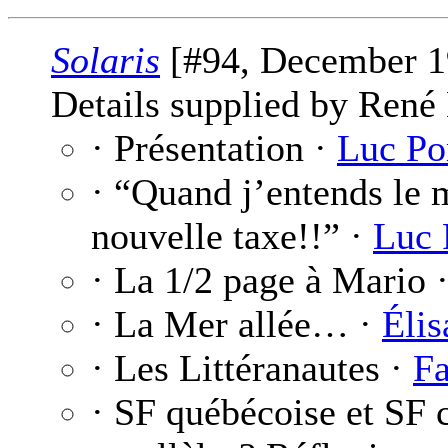
Solaris
[#94, December 1
Details supplied by René
· Présentation ·
Luc Po
· “Quand j’entends le m
nouvelle taxe!!” ·
Luc 
· La 1/2 page à Mario 
· La Mer allée… ·
Élis
· Les Littéranautes ·
F
· SF québécoise et SF c