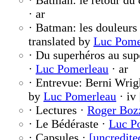
· Batman: le retour du 
· ar
· Batman: les douleurs
translated by
Luc Pome
· Du superhéros au sup
·
Luc Pomerleau
· ar
· Entrevue: Berni Wrig
by
Luc Pomerleau
· iv
· Lectures ·
Roger Boz
· Le Bédéraste ·
Luc P
· Capsules ·
[uncredite