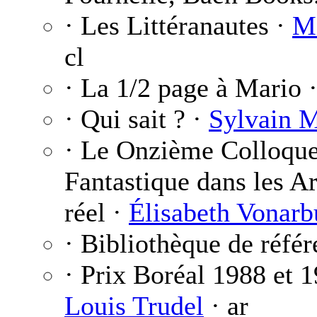
· Les Littéranautes ·
M
cl
· La 1/2 page à Mario 
· Qui sait ? ·
Sylvain M
· Le Onzième Colloque I
Fantastique dans les Ar
réel ·
Élisabeth Vonarb
· Bibliothèque de réfé
· Prix Boréal 1988 et 1
Louis Trudel
· ar