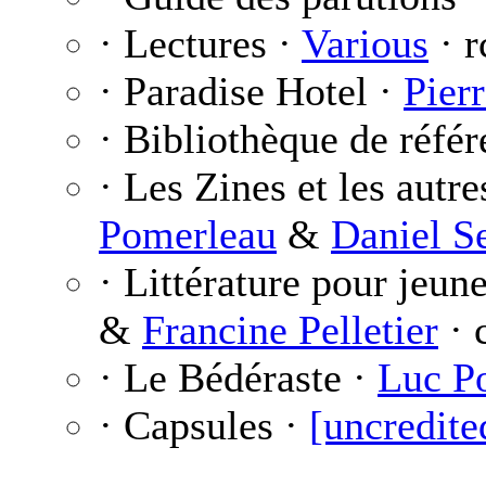
· Lectures ·
Various
· r
· Paradise Hotel ·
Pier
· Bibliothèque de réfé
· Les Zines et les autre
Pomerleau
&
Daniel S
· Littérature pour jeun
&
Francine Pelletier
· 
· Le Bédéraste ·
Luc P
· Capsules ·
[uncredite