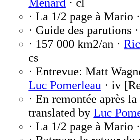
Ménard
· cl
· La 1/2 page à Mario 
· Guide des parutions 
· 157 000 km2/an ·
Ri
cs
· Entrevue: Matt Wagn
Luc Pomerleau
· iv [R
· En remontée après la 
translated by
Luc Pome
· La 1/2 page à Mario 