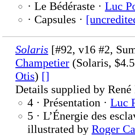
· Le Bédéraste ·
Luc P
· Capsules ·
[uncredite
Solaris
[#92, v16 #2, Sum
Champetier
(Solaris, $4.
Otis
)
[]
Details supplied by René
4 · Présentation ·
Luc 
5 · L’Énergie des escla
illustrated by
Roger Ca