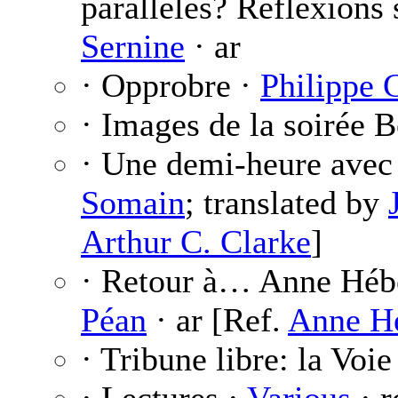
parallèles? Réflexions
Sernine
· ar
· Opprobre ·
Philippe 
· Images de la soirée B
· Une demi-heure avec
Somain
; translated by
Arthur C. Clarke
]
· Retour à… Anne Héber
Péan
· ar [Ref.
Anne H
· Tribune libre: la Voi