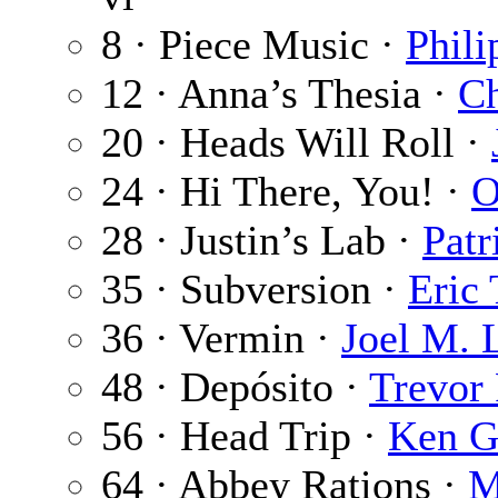
8 · Piece Music ·
Phili
12 · Anna’s Thesia ·
Ch
20 · Heads Will Roll ·
24 · Hi There, You! ·
O
28 · Justin’s Lab ·
Pat
35 · Subversion ·
Eric
36 · Vermin ·
Joel M. 
48 · Depósito ·
Trevor
56 · Head Trip ·
Ken G
64 · Abbey Rations ·
M