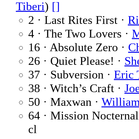
Tiberi
)
[]
2 · Last Rites First ·
Ri
4 · The Two Lovers ·
M
16 · Absolute Zero ·
Ch
26 · Quiet Please! ·
Sh
37 · Subversion ·
Eric
38 · Witch’s Craft ·
Jo
50 · Maxwan ·
Willia
64 · Mission Nocternal
cl