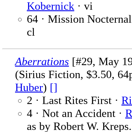
Kobernick
· vi
64 · Mission Nocternal
cl
Aberrations
[#29, May 19
(Sirius Fiction, $3.50, 6
Huber
)
[]
2 · Last Rites First ·
Ri
4 · Not an Accident ·
R
as by Robert W. Kreps.