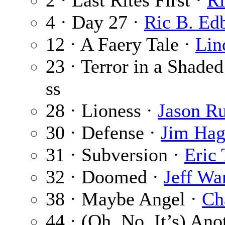
2 · Last Rites First ·
Ri
4 · Day 27 ·
Ric B. Ed
12 · A Faery Tale ·
Lin
23 · Terror in a Shad
ss
28 · Lioness ·
Jason Ru
30 · Defense ·
Jim Hag
31 · Subversion ·
Eric
32 · Doomed ·
Jeff Wa
38 · Maybe Angel ·
Ch
44 · (Oh, No, It’s) An