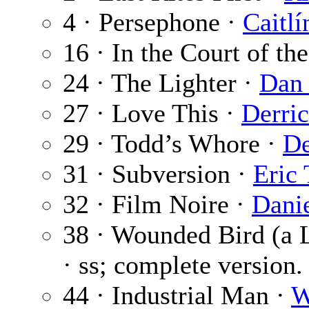
4 · Persephone ·
Caitlí
16 · In the Court of th
24 · The Lighter ·
Dan 
27 · Love This ·
Derric
29 · Todd’s Whore ·
De
31 · Subversion ·
Eric
32 · Film Noire ·
Dani
38 · Wounded Bird (a 
· ss; complete version.
44 · Industrial Man ·
W