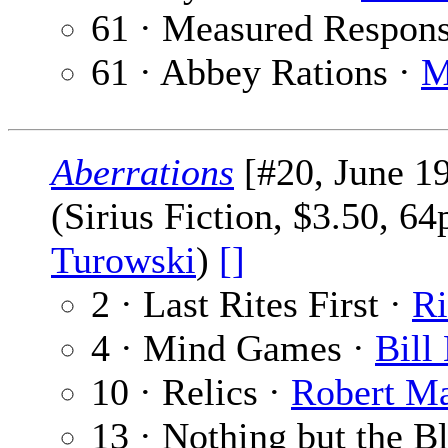
61 · Measured Respon
61 · Abbey Rations ·
M
Aberrations
[#20, June 1
(Sirius Fiction, $3.50, 6
Turowski
)
[]
2 · Last Rites First ·
Ri
4 · Mind Games ·
Bill
10 · Relics ·
Robert Ma
13 · Nothing but the B