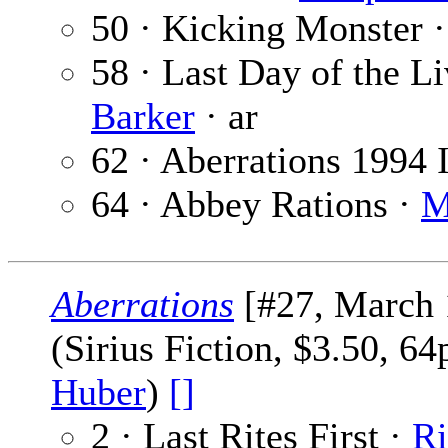
50 · Kicking Monster 
58 · Last Day of the L
Barker
· ar
62 · Aberrations 1994 
64 · Abbey Rations ·
M
Aberrations
[#27, March 
(Sirius Fiction, $3.50, 6
Huber
)
[]
2 · Last Rites First ·
Ri