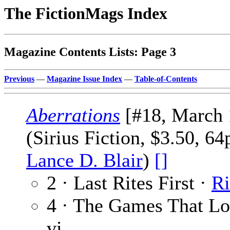
The FictionMags Index
Magazine Contents Lists: Page 3
Previous
—
Magazine Issue Index
—
Table-of-Contents
Aberrations
[#18, March 
(Sirius Fiction, $3.50, 6
Lance D. Blair
)
[]
2 · Last Rites First ·
Ri
4 · The Games That Lo
vi