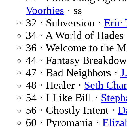
Voorhies
· ss
32 · Subversion ·
Eric
34 · A World of Hades
36 · Welcome to the M
44 · Fantasy Breakdow
47 · Bad Neighbors ·
J
48 · Healer ·
Seth Cha
54 · I Like Bill ·
Steph
56 · Ghostly Intent ·
D
60 · Pyromania ·
Eliza