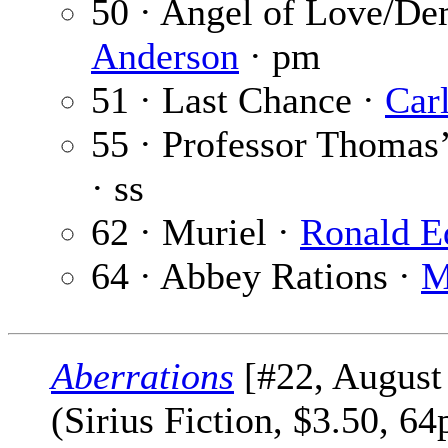
50 · Angel of Love/De
Anderson
· pm
51 · Last Chance ·
Car
55 · Professor Thomas
· ss
62 · Muriel ·
Ronald E
64 · Abbey Rations ·
M
Aberrations
[#22, August
(Sirius Fiction, $3.50, 6