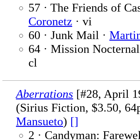
57 · The Friends of C
Coronetz
· vi
60 · Junk Mail ·
Marti
64 · Mission Nocternal
cl
Aberrations
[#28, April 1
(Sirius Fiction, $3.50, 6
Mansueto
)
[]
2 · Candyman: Farewell