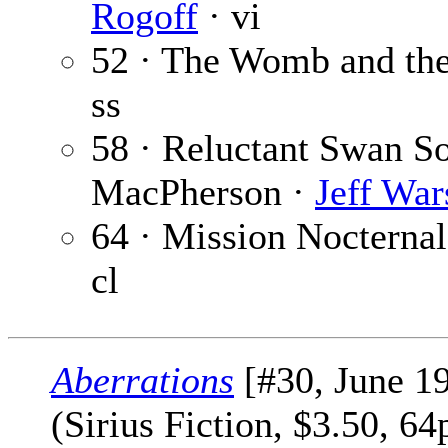
Rogoff
· vi
52 · The Womb and th
ss
58 · Reluctant Swan S
MacPherson ·
Jeff Wa
64 · Mission Nocternal
cl
Aberrations
[#30, June 1
(Sirius Fiction, $3.50, 6