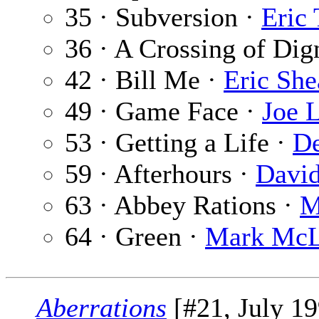
35 · Subversion ·
Eric
36 · A Crossing of Dig
42 · Bill Me ·
Eric She
49 · Game Face ·
Joe 
53 · Getting a Life ·
De
59 · Afterhours ·
David
63 · Abbey Rations ·
M
64 · Green ·
Mark McL
Aberrations
[#21, July 19