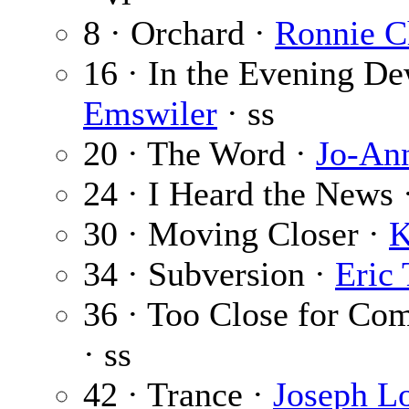
8 · Orchard ·
Ronnie C
16 · In the Evening D
Emswiler
· ss
20 · The Word ·
Jo-An
24 · I Heard the News 
30 · Moving Closer ·
K
34 · Subversion ·
Eric
36 · Too Close for Com
· ss
42 · Trance ·
Joseph L