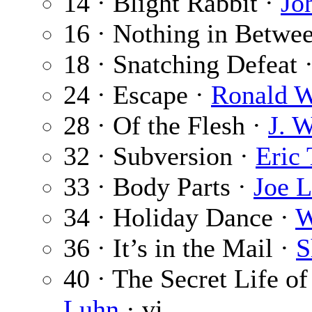
14 · Blight Rabbit ·
Jo
16 · Nothing in Betwe
18 · Snatching Defeat 
24 · Escape ·
Ronald W.
28 · Of the Flesh ·
J. 
32 · Subversion ·
Eric
33 · Body Parts ·
Joe L
34 · Holiday Dance ·
W
36 · It’s in the Mail ·
S
40 · The Secret Life of
Luhn
· vi