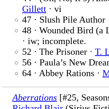
Gillett
· vi
47 · Slush Pile Author
48 · Wounded Bird (a 
· iw; incomplete.
52 · The Prisoner ·
T. 
56 · Paula’s New Dre
64 · Abbey Rations ·
M
Aberrations
[#25, Seasons
Richard Blair
(Sirius Fict