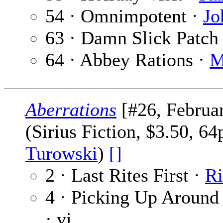
54 · Omnimpotent ·
Jo
63 · Damn Slick Patch
64 · Abbey Rations ·
M
Aberrations
[#26, Februa
(Sirius Fiction, $3.50, 6
Turowski
)
[]
2 · Last Rites First ·
Ri
4 · Picking Up Around
· vi