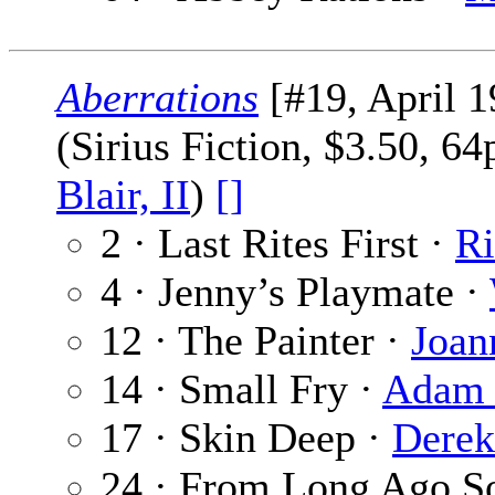
Aberrations
[#19, April 1
(Sirius Fiction, $3.50, 6
Blair, II
)
[]
2 · Last Rites First ·
Ri
4 · Jenny’s Playmate ·
12 · The Painter ·
Joan
14 · Small Fry ·
Adam 
17 · Skin Deep ·
Derek
24 · From Long Ago S