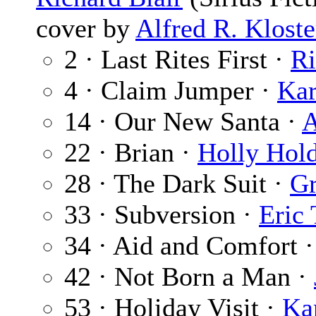
cover by
Alfred R. Klost
2 · Last Rites First ·
Ri
4 · Claim Jumper ·
Kar
14 · Our New Santa ·
A
22 · Brian ·
Holly Hol
28 · The Dark Suit ·
Gr
33 · Subversion ·
Eric
34 · Aid and Comfort 
42 · Not Born a Man ·
53 · Holiday Visit ·
Ka