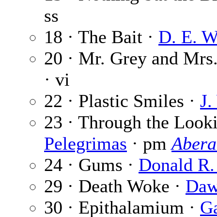
ss
18 · The Bait ·
D. E. W
20 · Mr. Grey and Mrs.
· vi
22 · Plastic Smiles ·
J.
23 · Through the Look
Pelegrimas
· pm
Abera
24 · Gums ·
Donald R.
29 · Death Woke ·
Daw
30 · Epithalamium ·
Ga