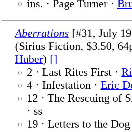
ins. · Page Turner ·
Br
Aberrations
[#31, July 19
(Sirius Fiction, $3.50, 6
Huber
)
[]
2 · Last Rites First ·
Ri
4 · Infestation ·
Eric D
12 · The Rescuing of S
· ss
19 · Letters to the Do