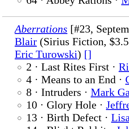
64 · Abbey Rations ·
M
Aberrations
[#23, Septem
Blair
(Sirius Fiction, $3.
Eric Turowski
)
[]
2 · Last Rites First ·
Ri
4 · Means to an End ·
8 · Intruders ·
Mark Ga
10 · Glory Hole ·
Jeffr
13 · Birth Defect ·
Lis