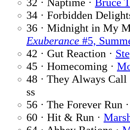
32 · Naptime ·
Bruce T
34 · Forbidden Delight
36 · Midnight in My 
Exuberance
#5, Summe
42 · Gut Reaction ·
St
45 · Homecoming ·
Mo
48 · They Always Cal
ss
56 · The Forever Run 
60 · Hit & Run ·
Marsh