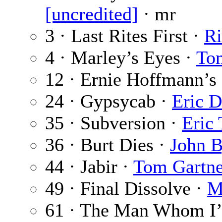
[uncredited]
· mr
3 · Last Rites First ·
Ri
4 · Marley’s Eyes ·
To
12 · Ernie Hoffmann’s
24 · Gypsycab ·
Eric D
35 · Subversion ·
Eric
36 · Burt Dies ·
John 
44 · Jabir ·
Tom Gartne
49 · Final Dissolve ·
M
61 · The Man Whom I’