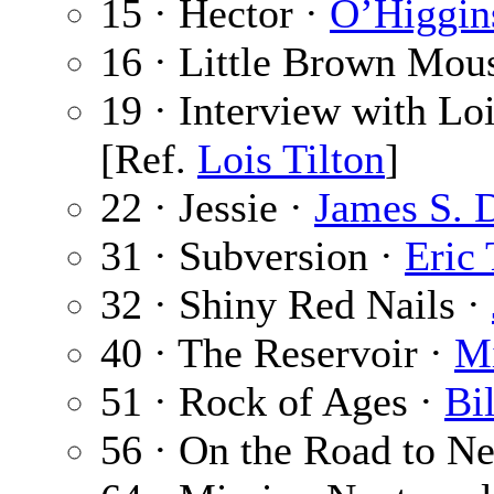
15 · Hector ·
O’Higgin
16 · Little Brown Mou
19 · Interview with Loi
[Ref.
Lois Tilton
]
22 · Jessie ·
James S. 
31 · Subversion ·
Eric
32 · Shiny Red Nails ·
40 · The Reservoir ·
Mi
51 · Rock of Ages ·
Bi
56 · On the Road to N