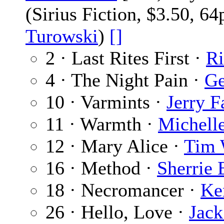
(Sirius Fiction, $3.50, 6
Turowski
)
[]
2 · Last Rites First ·
Ri
4 · The Night Pain ·
Ge
10 · Varmints ·
Jerry F
11 · Warmth ·
Michell
12 · Mary Alice ·
Tim 
16 · Method ·
Sherrie
18 · Necromancer ·
Ke
26 · Hello, Love ·
Jack