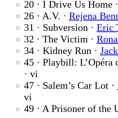
20 · I Drive Us Home 
26 · A.V. ·
Rejena Benn
31 · Subversion ·
Eric
32 · The Victim ·
Rona
34 · Kidney Run ·
Jack
45 · Playbill: L’Opéra
· vi
47 · Salem’s Car Lot ·
vi
49 · A Prisoner of the 