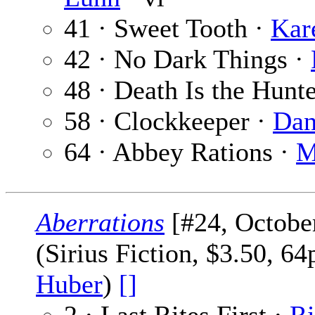
41 · Sweet Tooth ·
Kar
42 · No Dark Things ·
48 · Death Is the Hunt
58 · Clockkeeper ·
Dan
64 · Abbey Rations ·
M
Aberrations
[#24, Octobe
(Sirius Fiction, $3.50, 6
Huber
)
[]