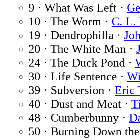
9 · What Was Left ·
Ge
10 · The Worm ·
C. L.
19 · Dendrophilla ·
Joh
20 · The White Man ·
24 · The Duck Pond ·
30 · Life Sentence ·
Wi
39 · Subversion ·
Eric
40 · Dust and Meat ·
T
48 · Cumberbunny ·
Da
50 · Burning Down th